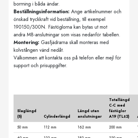
borrning i båda ändar.
Beställningsinformation:
Ange artikelnummer och
önskad tryckkraft vid beställning, till exempel
190150/300N. Fästöglorna kan bytas ut mot
andra M8-anslutningar som visas nedanför tabellen.
Montering:
Gasfjädrarna skall monteras med
kolvstången vänd nedåt.
Välkommen att kontakta oss på telefon eller mejl för
support och prisuppgifter.
Totallängd
C-C med
Slaglängd
Längd utan
fästöglor
(S)
Cylinderlängd
anslutningar
A19 (TL±2)
50 mm
112 mm
162 mm
200 mm
60 mm
122 mm
182 mm
220 mm