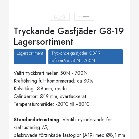
Tryckande Gasfjäder G8-19
Lagersortiment
Lagersortiment
Tryckande gasfjäder G8-19
Kraftområde 50N - 700N
Valfri tryckkraft mellan 50N - 700N
Kraftökning fullt komprimerad: ca 30%
Kolvstång: Ø8 mm, rostfri
Cylinderrör: Ø19 mm, svartlackerat
Temperaturområde: -20°C till +80°C
Standardutrustning:
Ventil i cylinderände för
kraftjustering /5,
påskruvade förzinkade fästöglor (A19) med Ø8,1 mm