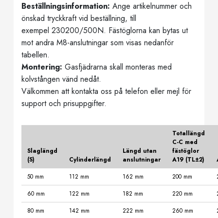
Beställningsinformation:
Ange artikelnummer och
önskad tryckkraft vid beställning, till
exempel 230200/500N. Fästöglorna kan bytas ut
mot andra M8-anslutningar som visas nedanför
tabellen.
Montering:
Gasfjädrarna skall monteras med
kolvstången vänd nedåt.
Välkommen att kontakta oss på telefon eller mejl för
support och prisuppgifter.
Totallängd
C-C med
Slaglängd
Längd utan
fästöglor
(S)
Cylinderlängd
anslutningar
A19 (TL±2)
50 mm
112 mm
162 mm
200 mm
60 mm
122 mm
182 mm
220 mm
80 mm
142 mm
222 mm
260 mm