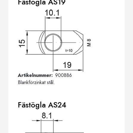
Fästögla AS19
Artikelnummer
900886
Blankförzinkat stål.
Fästögla AS24