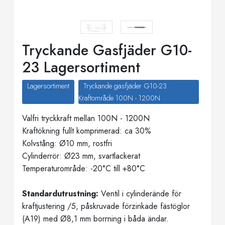
Tryckande Gasfjäder G10-
23 Lagersortiment
Lagersortiment
Tryckande gasfjäder G10-23
Kraftområde 100N - 1200N
Valfri tryckkraft mellan 100N - 1200N
Kraftökning fullt komprimerad: ca 30%
Kolvstång: Ø10 mm, rostfri
​Cylinderrör: Ø23 mm, svartlackerat
​Temperaturområde: -20°C till +80°C
Standardutrustning:
Ventil i cylinderände för
kraftjustering /5, påskruvade förzinkade fästöglor
(A19) med Ø8,1 mm borrning i båda ändar.