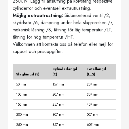
2500N. Lägg till anslutning på kolvstång respektive
cylinderrör och eventuell extrautrustning.
Möjlig extrautrustning:
Sidomonterad ventil /2,
skyddsrör /6, dämpning under hela slagrörelsen /7,
mekanisk låsning /8, tätning för låg temperatur /LT,
tätning för hög temperatur /HT.
Välkommen att kontakta oss på telefon eller mejl för
support och prisuppgifter.
Cylinderlängd
Totallängd
Slaglängd (S)
(C)
(L±2)
50 mm
157 mm
207 mm
100 mm
207 mm
307 mm
150 mm
257 mm
407 mm
200 mm
307 mm
507 mm
250 mm
357 mm
607 mm