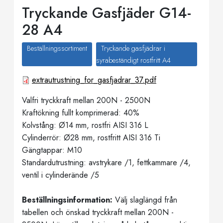
Tryckande Gasfjäder G14-
28 A4
Beställningssortiment
Tryckande gasfjädrar i
syrabeständigt rostfritt A4
extrautrustning_for_gasfjadrar_37.pdf
Valfri tryckkraft mellan 200N - 2500N
Kraftökning fullt komprimerad: 40%
Kolvstång: Ø14 mm, rostfri AISI 316 L
Cylinderrör: Ø28 mm, rostfritt AISI 316 Ti
Gängtappar: M10
Standardutrustning: avstrykare /1, fettkammare /4,
ventil i cylinderände /5
Beställningsinformation:
Välj slaglängd från
tabellen och önskad tryckkraft mellan 200N -