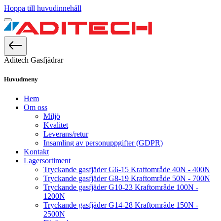
Hoppa till huvudinnehåll
Aditech Gasfjädrar
Huvudmeny
Hem
Om oss
Miljö
Kvalitet
Leverans/retur
Insamling av personuppgifter (GDPR)
Kontakt
Lagersortiment
Tryckande gasfjäder G6-15 Kraftområde 40N - 400N
Tryckande gasfjäder G8-19 Kraftområde 50N - 700N
Tryckande gasfjäder G10-23 Kraftområde 100N -
1200N
Tryckande gasfjäder G14-28 Kraftområde 150N -
2500N